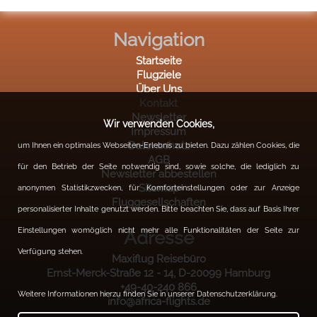
Navigation
Startseite
Flugziele
Über Uns
Kontakt
Newsletter
Wir verwenden Cookies,
Impressum
Datenschutz
um Ihnen ein optimales Webseiten-Erlebnis zu bieten. Dazu zählen Cookies, die
AGB
für den Betrieb der Seite notwendig sind, sowie solche, die lediglich zu
Newsletter abbestellen
Sitemap
anonymen Statistikzwecken, für Komforteinstellungen oder zur Anzeige
Fluggesellschaften
personalisierter Inhalte genutzt werden. Bitte beachten Sie, dass auf Basis Ihrer
Einstellungen womöglich nicht mehr alle Funktionalitäten der Seite zur
Adresse
Verfügung stehen.
Maxiflug Reisebüro
Ernst-Merck-Straße 12 - 14, D-20099 Hamburg
+49-40-240 866
Weitere Informationen hierzu finden Sie in unserer Datenschutzerklärung.
info@africa-flights.de