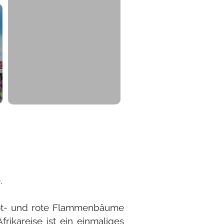
.
brot- und rote Flammenbäume
ikareise ist ein einmaliges