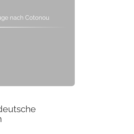
üge nach Cotonou
 deutsche
n