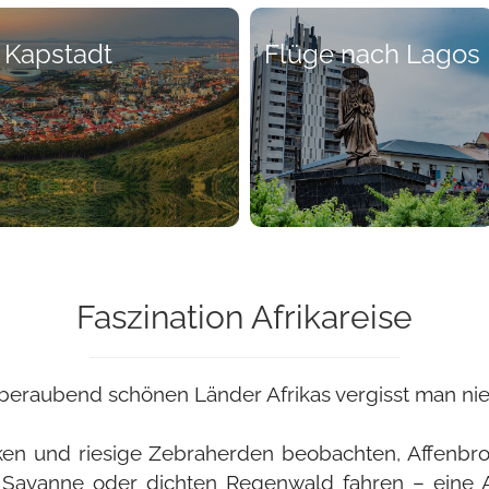
 Kapstadt
Flüge nach Lagos
Faszination Afrikareise
mberaubend schönen Länder Afrikas vergisst man nie
cken und riesige Zebraherden beobachten, Affen
avanne oder dichten Regenwald fahren – eine Afr