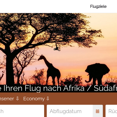
Flugziele
 Ihren Flug nach Afrika / Südaf
hsener ⇩
Economy ⇩